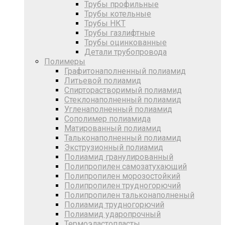
Трубы профильные
Трубы котельные
Трубы НКТ
Трубы газлифтные
Трубы оцинкованные
Детали трубопровода
Полимеры
Графитонаполненный полиамид
Литьевой полиамид
Спирторастворимый полиамид
Стеклонаполненный полиамид
Угленаполненный полиамид
Сополимер полиамида
Матированный полиамид
Тальконаполненный полиамид
Экструзионный полиамид
Полиамид гранулированный
Полипропилен самозатухающий
Полипропилен морозостойкий
Полипропилен трудногорючий
Полипропилен тальконаполненый
Полиамид трудногорючий
Полиамид ударопрочный
Термоэластопласты