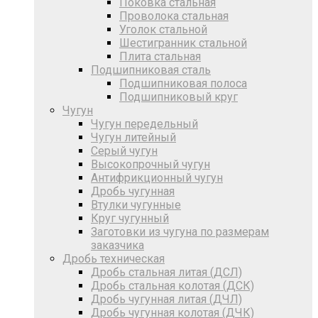
Поковка стальная
Проволока стальная
Уголок стальной
Шестигранник стальной
Плита стальная
Подшипниковая сталь
Подшипниковая полоса
Подшипниковый круг
Чугун
Чугун передельный
Чугун литейный
Серый чугун
Высокопрочный чугун
Антифрикционный чугун
Дробь чугунная
Втулки чугунные
Круг чугунный
Заготовки из чугуна по размерам
заказчика
Дробь техническая
Дробь стальная литая (ДСЛ)
Дробь стальная колотая (ДСК)
Дробь чугунная литая (ДЧЛ)
Дробь чугунная колотая (ДЧК)