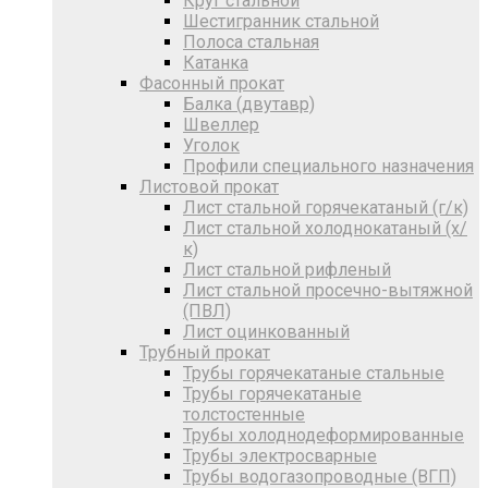
Круг стальной
Шестигранник стальной
Полоса стальная
Катанка
Фасонный прокат
Балка (двутавр)
Швеллер
Уголок
Профили специального назначения
Листовой прокат
Лист стальной горячекатаный (г/к)
Лист стальной холоднокатаный (х/
к)
Лист стальной рифленый
Лист стальной просечно-вытяжной
(ПВЛ)
Лист оцинкованный
Трубный прокат
Трубы горячекатаные стальные
Трубы горячекатаные
толстостенные
Трубы холоднодеформированные
Трубы электросварные
Трубы водогазопроводные (ВГП)