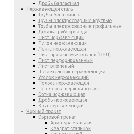
Дробь балластная
Нержавеющая сталь
Трубы бесшовные
Трубы электросварные круглые
Трубы электросварные профильные
Детали трубопровода
Лист нержавеющий
Рулон нержавеющий
Лента нержавеющая
Лист просечно-вытяжной (ПВЛ)
Лист перфорированный
Лист рифленый
Шестигранник нержавеющий
Уголок нержавеющий
Полоса нержавеющая
Проволока нержавеющая
Сетка нержавеющая
Дробь нержавеющая
Круг нержавеющий
Черный прокат
Сортовой прокат
Арматура стальная
Квадрат стальной