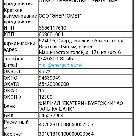
ОТВЕТСТВЕННОСТЬЮ “ЭНЕРГОМЕТ”
предприятия
Краткое
наименование
ООО “ЭНЕРГОМЕТ”
предприятия
ИНН
6686117610
КПП
668601001
624096, Свердловская область, город
Юридический
Верхняя Пышма, улица
адрес
Машиностроителей, д. 17а, кв./оф. 6
Телефон
(343)300-80-45
Е-mail
mail@energomet.net
ОКВЭД
46.72
ОКПО
94639949
ОКАТО
65420000000
ОКФС
16
ОКОПФ
12300
ФИЛИАЛ “ЕКАТЕРИНБУРГСКИЙ” АО
Банк
“АЛЬФА-БАНК”
БИК
046577964
Расчетный
40702810038050002357
счет
Кор.счет
30101810100000000964