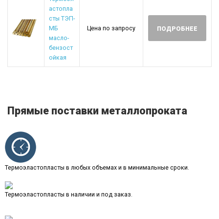
астопла
сты ТЭП-
МБ
Цена по запросу
ПОДРОБНЕЕ
масло-
бензост
ойкая
Прямые поставки металлопроката
Термоэластопласты в любых объемах и в минимальные сроки.
Термоэластопласты в наличии и под заказ.