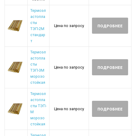
Термоэл
астопла
сты
Цена по запросу
ПОДРОБНЕЕ
ТЭП-2М
стандар
т
Термоэл
астопла
сты
Цена по запросу
ПОДРОБНЕЕ
ТЭП-3М
морозо
стойкая
Термоэл
астопла
сты ТЭП-
Цена по запросу
ПОДРОБНЕЕ
М
морозо
стойкая
Термоэл