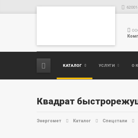
62001
ОО
Комп
КАТАЛОГ
УСЛУГИ
О 
Квадрат быстрорежу
Энергомет
Каталог
Спецстали