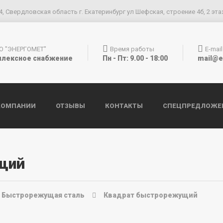
4, Свердловская область г. Екатеринбург ул Шефская, строение 4б, 2 эта
О "ЭНЕРГОМЕТ"
Время работы
E-mail
лексное снабжение
Пн - Пт: 9.00 - 18:00
mail@e
КОМПАНИИ
ОТЗЫВЫ
КОНТАКТЫ
СПЕЦПРЕДЛОЖЕ
щий
Быстрорежущая сталь
Квадрат быстрорежущий