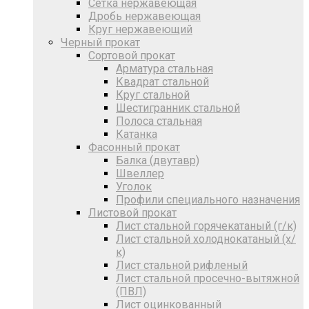
Сетка нержавеющая
Дробь нержавеющая
Круг нержавеющий
Черный прокат
Сортовой прокат
Арматура стальная
Квадрат стальной
Круг стальной
Шестигранник стальной
Полоса стальная
Катанка
Фасонный прокат
Балка (двутавр)
Швеллер
Уголок
Профили специального назначения
Листовой прокат
Лист стальной горячекатаный (г/к)
Лист стальной холоднокатаный (х/
к)
Лист стальной рифленый
Лист стальной просечно-вытяжной
(ПВЛ)
Лист оцинкованный