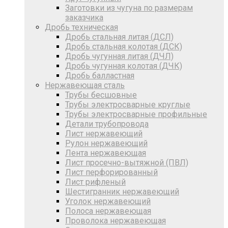
Заготовки из чугуна по размерам
заказчика
Дробь техническая
Дробь стальная литая (ДСЛ)
Дробь стальная колотая (ДСК)
Дробь чугунная литая (ДЧЛ)
Дробь чугунная колотая (ДЧК)
Дробь балластная
Нержавеющая сталь
Трубы бесшовные
Трубы электросварные круглые
Трубы электросварные профильные
Детали трубопровода
Лист нержавеющий
Рулон нержавеющий
Лента нержавеющая
Лист просечно-вытяжной (ПВЛ)
Лист перфорированный
Лист рифленый
Шестигранник нержавеющий
Уголок нержавеющий
Полоса нержавеющая
Проволока нержавеющая