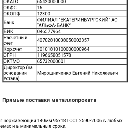
ОКАТО
65420000000
ОКФС
16
ОКОПФ
12300
ФИЛИАЛ “ЕКАТЕРИНБУРГСКИЙ” АО
Банк
“АЛЬФА-БАНК”
БИК
046577964
Расчетный
40702810038050002357
счет
Кор.счет
30101810100000000964
ОГРН
1196658051578
ОКТМО
65732000001
Директор (на
основании
Мирошниченко Евгений Николаевич
Устава)
Прямые поставки металлопроката
г нержавеющий 140мм 95х18 ГОСТ 2590-2006 в любых
емах и в минимальные сроки.