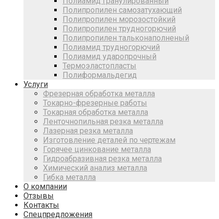
Полиамид гранулированный
Полипропилен самозатухающий
Полипропилен морозостойкий
Полипропилен трудногорючий
Полипропилен тальконаполненый
Полиамид трудногорючий
Полиамид ударопрочный
Термоэластопласты
Полиформальдегид
Услуги
Фрезерная обработка металла
Токарно-фрезерные работы
Токарная обработка металла
Ленточнопильная резка металла
Лазерная резка металла
Изготовление деталей по чертежам
Горячее цинкование металла
Гидроабразивная резка металла
Химический анализ металла
Гибка металла
О компании
Отзывы
Контакты
Спецпредложения