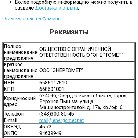
Более подробную информацию можно получить в
разделе
Доставка и оплата
.
Отзывы о нас на Флампе
Реквизиты
Полное
ОБЩЕСТВО С ОГРАНИЧЕННОЙ
наименование
ОТВЕТСТВЕННОСТЬЮ “ЭНЕРГОМЕТ”
предприятия
Краткое
наименование
ООО “ЭНЕРГОМЕТ”
предприятия
ИНН
6686117610
КПП
668601001
624096, Свердловская область, город
Юридический
Верхняя Пышма, улица
адрес
Машиностроителей, д. 17а, кв./оф. 6
Телефон
(343)300-80-45
Е-mail
mail@energomet.net
ОКВЭД
46.72
ОКПО
94639949