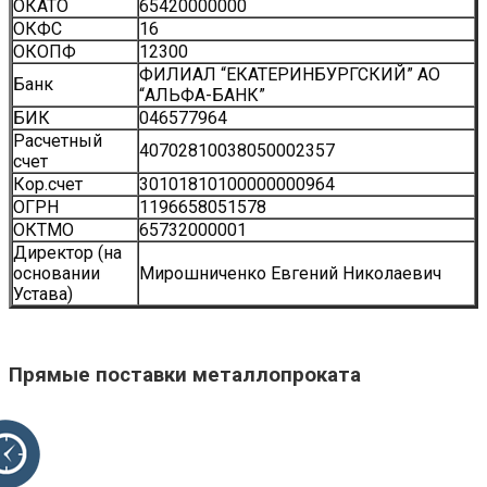
ОКАТО
65420000000
ОКФС
16
ОКОПФ
12300
ФИЛИАЛ “ЕКАТЕРИНБУРГСКИЙ” АО
Банк
“АЛЬФА-БАНК”
БИК
046577964
Расчетный
40702810038050002357
счет
Кор.счет
30101810100000000964
ОГРН
1196658051578
ОКТМО
65732000001
Директор (на
основании
Мирошниченко Евгений Николаевич
Устава)
Прямые поставки металлопроката