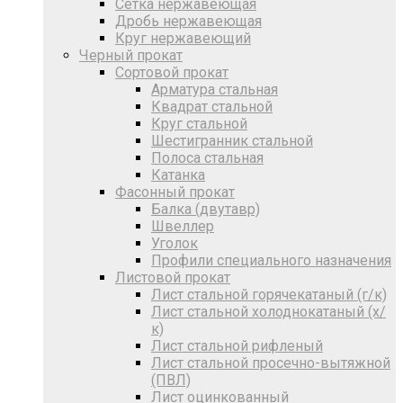
Сетка нержавеющая
Дробь нержавеющая
Круг нержавеющий
Черный прокат
Сортовой прокат
Арматура стальная
Квадрат стальной
Круг стальной
Шестигранник стальной
Полоса стальная
Катанка
Фасонный прокат
Балка (двутавр)
Швеллер
Уголок
Профили специального назначения
Листовой прокат
Лист стальной горячекатаный (г/к)
Лист стальной холоднокатаный (х/
к)
Лист стальной рифленый
Лист стальной просечно-вытяжной
(ПВЛ)
Лист оцинкованный