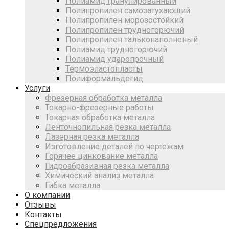
Полиамид гранулированный
Полипропилен самозатухающий
Полипропилен морозостойкий
Полипропилен трудногорючий
Полипропилен тальконаполненый
Полиамид трудногорючий
Полиамид ударопрочный
Термоэластопласты
Полиформальдегид
Услуги
Фрезерная обработка металла
Токарно-фрезерные работы
Токарная обработка металла
Ленточнопильная резка металла
Лазерная резка металла
Изготовление деталей по чертежам
Горячее цинкование металла
Гидроабразивная резка металла
Химический анализ металла
Гибка металла
О компании
Отзывы
Контакты
Спецпредложения