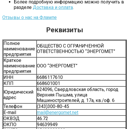
Более подробную информацию можно получить в
разделе
Доставка и оплата
.
Отзывы о нас на Флампе
Реквизиты
Полное
ОБЩЕСТВО С ОГРАНИЧЕННОЙ
наименование
ОТВЕТСТВЕННОСТЬЮ “ЭНЕРГОМЕТ”
предприятия
Краткое
наименование
ООО “ЭНЕРГОМЕТ”
предприятия
ИНН
6686117610
КПП
668601001
624096, Свердловская область, город
Юридический
Верхняя Пышма, улица
адрес
Машиностроителей, д. 17а, кв./оф. 6
Телефон
(343)300-80-45
Е-mail
mail@energomet.net
ОКВЭД
46.72
ОКПО
94639949