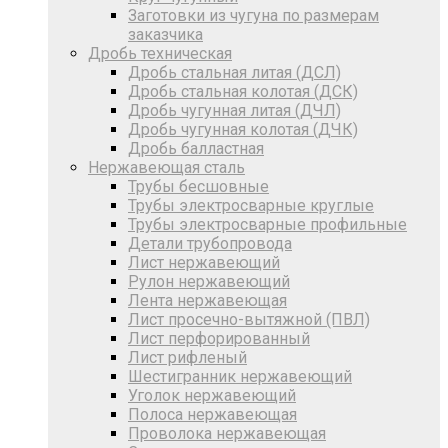
Заготовки из чугуна по размерам
заказчика
Дробь техническая
Дробь стальная литая (ДСЛ)
Дробь стальная колотая (ДСК)
Дробь чугунная литая (ДЧЛ)
Дробь чугунная колотая (ДЧК)
Дробь балластная
Нержавеющая сталь
Трубы бесшовные
Трубы электросварные круглые
Трубы электросварные профильные
Детали трубопровода
Лист нержавеющий
Рулон нержавеющий
Лента нержавеющая
Лист просечно-вытяжной (ПВЛ)
Лист перфорированный
Лист рифленый
Шестигранник нержавеющий
Уголок нержавеющий
Полоса нержавеющая
Проволока нержавеющая