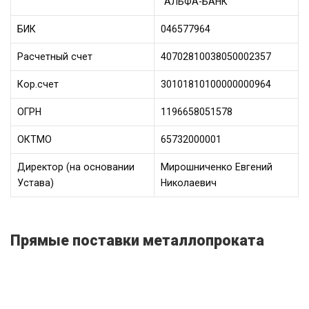
“АЛЬФА-БАНК”
БИК
046577964
Расчетный счет
40702810038050002357
Кор.счет
30101810100000000964
ОГРН
1196658051578
ОКТМО
65732000001
Директор (на основании
Мирошниченко Евгений
Устава)
Николаевич
Прямые поставки металлопроката