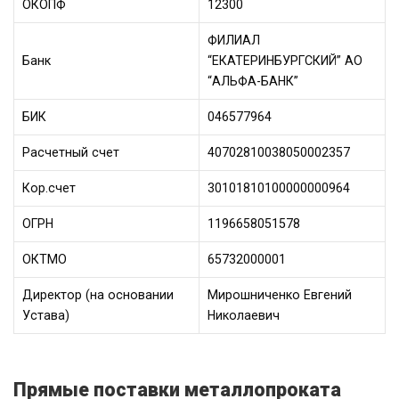
ОКОПФ
12300
ФИЛИАЛ
Банк
“ЕКАТЕРИНБУРГСКИЙ” АО
“АЛЬФА-БАНК”
БИК
046577964
Расчетный счет
40702810038050002357
Кор.счет
30101810100000000964
ОГРН
1196658051578
ОКТМО
65732000001
Директор (на основании
Мирошниченко Евгений
Устава)
Николаевич
Прямые поставки металлопроката