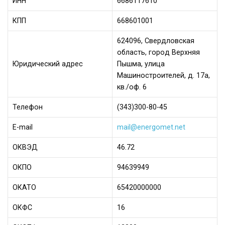
ИНН
6686117610
КПП
668601001
624096, Свердловская
область, город Верхняя
Юридический адрес
Пышма, улица
Машиностроителей, д. 17а,
кв./оф. 6
Телефон
(343)300-80-45
Е-mail
mail@energomet.net
ОКВЭД
46.72
ОКПО
94639949
ОКАТО
65420000000
ОКФС
16