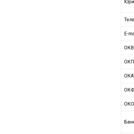
Юри
Тел
Е-ma
ОК
ОК
ОКА
ОК
ОК
Бан