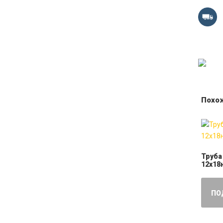
Похо
Труба
12х18
ПО