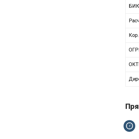
БИ
Рас
Кор.
ОГР
ОК
Дире
Пря