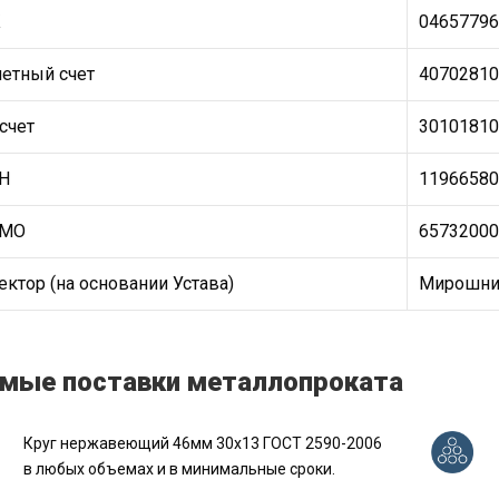
К
04657796
четный счет
40702810
счет
30101810
Н
11966580
ТМО
65732000
ктор (на основании Устава)
Мирошнич
мые поставки металлопроката
Круг нержавеющий 46мм 30х13 ГОСТ 2590-2006
в любых объемах и в минимальные сроки.