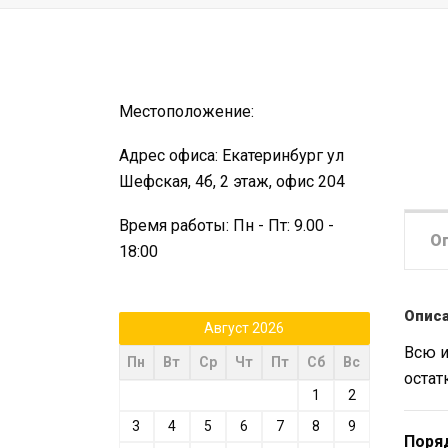
Местоположение:
Адрес офиса: Екатеринбург ул
Шефская, 4б, 2 этаж, офис 204
Время работы: Пн - Пт: 9.00 -
О
18:00
Опис
Август 2026
Всю и
Пн
Вт
Ср
Чт
Пт
Сб
Вс
остат
1
2
3
4
5
6
7
8
9
Поря