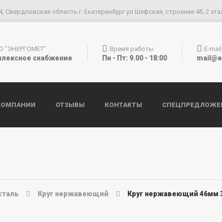
4, Свердловская область г. Екатеринбург ул Шефская, строение 4б, 2 эта
О "ЭНЕРГОМЕТ"
Время работы
E-mail
лексное снабжение
Пн - Пт: 9.00 - 18:00
mail@e
КОМПАНИИ
ОТЗЫВЫ
КОНТАКТЫ
СПЕЦПРЕДЛОЖЕ
сталь
Круг нержавеющий
Круг нержавеющий 46мм 3