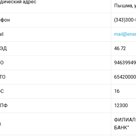
дический адрес
Пышма, ул
ефон
(343)300-
il
mail@ener
ВЭД
46.72
ПО
94639949
ТО
65420000
ФС
16
ОПФ
12300
ФИЛИАЛ 
к
БАНК”