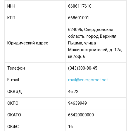
ИНН
6686117610
КПП
668601001
624096, Свердловская
область, город Верхняя
Юридический адрес
Пышма, улица
Машиностроителей, д. 17а,
кв./оф. 6
Телефон
(343)300-80-45
Е-mail
mail@energomet.net
ОКВЭД
46.72
ОКПО
94639949
ОКАТО
65420000000
ОКФС
16