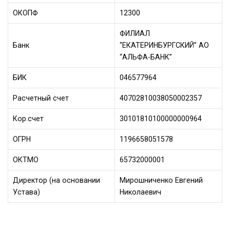
ОКОПФ
12300
ФИЛИАЛ
Банк
“ЕКАТЕРИНБУРГСКИЙ” АО
“АЛЬФА-БАНК”
БИК
046577964
Расчетный счет
40702810038050002357
Кор.счет
30101810100000000964
ОГРН
1196658051578
ОКТМО
65732000001
Директор (на основании
Мирошниченко Евгений
Устава)
Николаевич