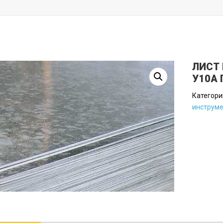
ЛИСТ
У10А 
Категори
инструм