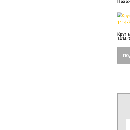
Похо
Круг 
1414-
ПО