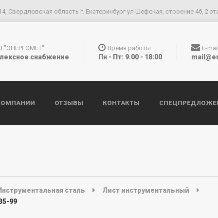
14, Свердловская область г. Екатеринбург ул Шефская, строение 4б, 2 эт
О "ЭНЕРГОМЕТ"
Время работы
E-mai
лексное снабжение
Пн - Пт: 9.00 - 18:00
mail@e
КОМПАНИИ
ОТЗЫВЫ
КОНТАКТЫ
СПЕЦПРЕДЛОЖЕ
Инструментальная сталь
Лист инструментальный
35-99