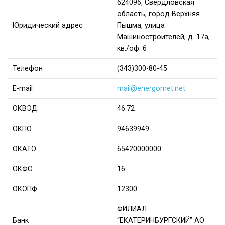
624096, Свердловская
область, город Верхняя
Юридический адрес
Пышма, улица
Машиностроителей, д. 17а,
кв./оф. 6
Телефон
(343)300-80-45
Е-mail
mail@energomet.net
ОКВЭД
46.72
ОКПО
94639949
ОКАТО
65420000000
ОКФС
16
ОКОПФ
12300
ФИЛИАЛ
Банк
“ЕКАТЕРИНБУРГСКИЙ” АО