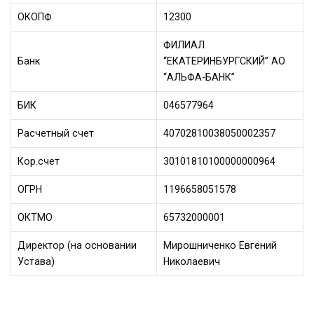
ОКОПФ
12300
ФИЛИАЛ
Банк
“ЕКАТЕРИНБУРГСКИЙ” АО
“АЛЬФА-БАНК”
БИК
046577964
Расчетный счет
40702810038050002357
Кор.счет
30101810100000000964
ОГРН
1196658051578
ОКТМО
65732000001
Директор (на основании
Мирошниченко Евгений
Устава)
Николаевич