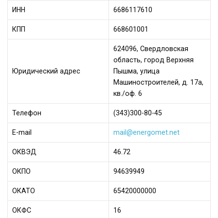
ИНН
6686117610
КПП
668601001
624096, Свердловская
область, город Верхняя
Юридический адрес
Пышма, улица
Машиностроителей, д. 17а,
кв./оф. 6
Телефон
(343)300-80-45
Е-mail
mail@energomet.net
ОКВЭД
46.72
ОКПО
94639949
ОКАТО
65420000000
ОКФС
16