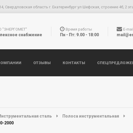
14, Свердловская область г. Екатеринбург ул Шефская, строение 4б, 2 эт
О "ЭНЕРГОМЕТ"
Время работы
E-mai
лексное снабжение
Пн - Пт: 9.00 - 18:00
mail@e
КОМПАНИИ
ОТЗЫВЫ
КОНТАКТЫ
СПЕЦПРЕДЛОЖЕ
Инструментальная сталь
Полоса инструментальная
0-2000