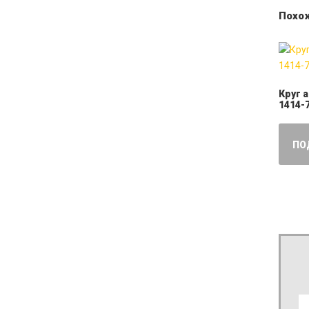
Похо
Круг 
1414-
ПО