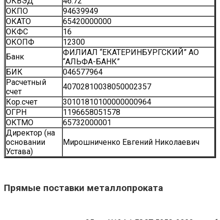
ОКВЭД
46.72
ОКПО
94639949
ОКАТО
65420000000
ОКФС
16
ОКОПФ
12300
ФИЛИАЛ “ЕКАТЕРИНБУРГСКИЙ” АО
Банк
“АЛЬФА-БАНК”
БИК
046577964
Расчетный
40702810038050002357
счет
Кор.счет
30101810100000000964
ОГРН
1196658051578
ОКТМО
65732000001
Директор (на
основании
Мирошниченко Евгений Николаевич
Устава)
Прямые поставки металлопроката