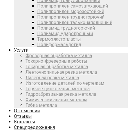
Полиамид гранулированный
Полипропилен самозатухающий
Полипропилен морозостойкий
Полипропилен трудногорючий
Полипропилен тальконаполненый
Полиамид трудногорючий
Полиамид ударопрочный
Термоэластопласты
Полиформальдегид
Услуги
Фрезерная обработка металла
Токарно-фрезерные работы
Токарная обработка металла
Ленточнопильная резка металла
Лазерная резка металла
Изготовление деталей по чертежам
Горячее цинкование металла
Гидроабразивная резка металла
Химический анализ металла
Гибка металла
О компании
Отзывы
Контакты
Спецпредложения