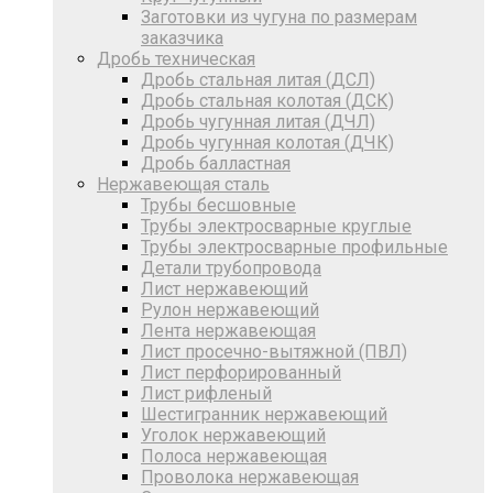
Заготовки из чугуна по размерам
заказчика
Дробь техническая
Дробь стальная литая (ДСЛ)
Дробь стальная колотая (ДСК)
Дробь чугунная литая (ДЧЛ)
Дробь чугунная колотая (ДЧК)
Дробь балластная
Нержавеющая сталь
Трубы бесшовные
Трубы электросварные круглые
Трубы электросварные профильные
Детали трубопровода
Лист нержавеющий
Рулон нержавеющий
Лента нержавеющая
Лист просечно-вытяжной (ПВЛ)
Лист перфорированный
Лист рифленый
Шестигранник нержавеющий
Уголок нержавеющий
Полоса нержавеющая
Проволока нержавеющая