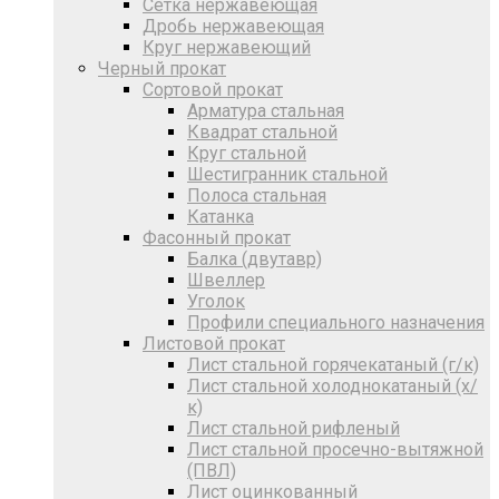
Сетка нержавеющая
Дробь нержавеющая
Круг нержавеющий
Черный прокат
Сортовой прокат
Арматура стальная
Квадрат стальной
Круг стальной
Шестигранник стальной
Полоса стальная
Катанка
Фасонный прокат
Балка (двутавр)
Швеллер
Уголок
Профили специального назначения
Листовой прокат
Лист стальной горячекатаный (г/к)
Лист стальной холоднокатаный (х/
к)
Лист стальной рифленый
Лист стальной просечно-вытяжной
(ПВЛ)
Лист оцинкованный