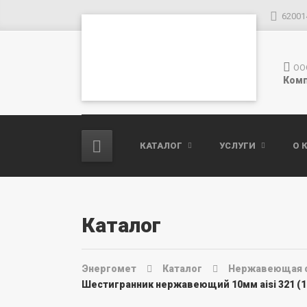
62001
ОО
Комп
КАТАЛОГ
УСЛУГИ
О 
Каталог
Энергомет
Каталог
Нержавеющая 
Шестигранник нержавеющий 10мм aisi 321 (12