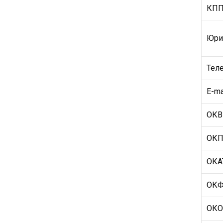
КП
Юри
Тел
Е-ma
ОК
ОК
ОКА
ОК
ОК