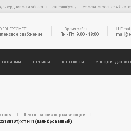
4, Свердловская область г. Екатеринбург ул Шефская, строение 4б, 2 эта
О "ЭНЕРГОМЕТ"
Время работы
E-mail
лексное снабжение
Пн - Пт: 9.00 - 18:00
mail@e
КОМПАНИИ
ОТЗЫВЫ
КОНТАКТЫ
СПЕЦПРЕДЛОЖЕ
сталь
Шестигранник нержавеющий
х18н10т) х/т н11 (калиброванный)