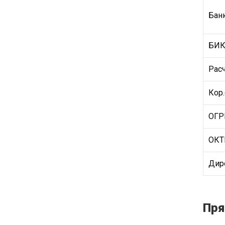
Бан
БИ
Рас
Кор.
ОГР
ОК
Дире
Пря