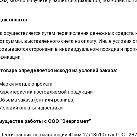
кам, можно получить у наших специалистов, позвонив по 
док оплаты
а осуществляется путем перечисления денежных средств 
от суммы, выставленного счета на оплату. Иные условия о
совываются сторонами в индивидуальном порядка и проп
фикации.
товара определяется исходя из условий заказа:
Марки металлопроката
Характеристик постовляемой продукции
Объема заказа (опт или розница)
Условий оплаты и доставки
мущества работы с ООО “Энергомет”
Шестигранник нержавеющий 41мм 12х18н10т г/к ГОСТ 2879