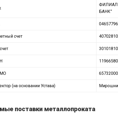
ФИЛИАЛ 
к
БАНК”
К
04657796
четный счет
40702810
счет
30101810
Н
11966580
ТМО
65732000
ктор (на основании Устава)
Мирошнич
мые поставки металлопроката