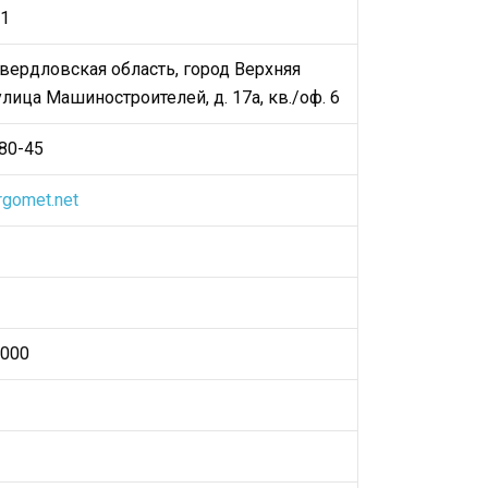
1
Свердловская область, город Верхняя
ица Машиностроителей, д. 17а, кв./оф. 6
80-45
gomet.net
000