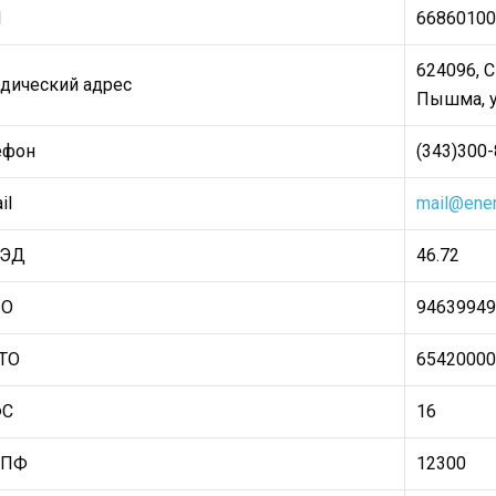
П
66860100
624096, 
дический адрес
Пышма, ул
ефон
(343)300-
il
mail@ener
ВЭД
46.72
ПО
94639949
ТО
65420000
ФС
16
ОПФ
12300