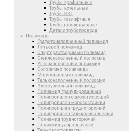
Трубы профильные
Трубы котельные
Трубы НКТ
Трубы газлифтные
Трубы оцинкованные
Детали трубопровода
Полимеры
Графитонаполненный полиамид
Литьевой полиамид
Спирторастворимый полиамид
Стеклонаполненный полиамид
Угленаполненный полиамид
Сополимер полиамида
Матированный полиамид
Тальконаполненный полиамид
Экструзионный полиамид
Полиамид гранулированный
Полипропилен самозатухающий
Полипропилен морозостойкий
Полипропилен трудногорючий
Полипропилен тальконаполненый
Полиамид трудногорючий
Полиамид ударопрочный
Термоэластопласты