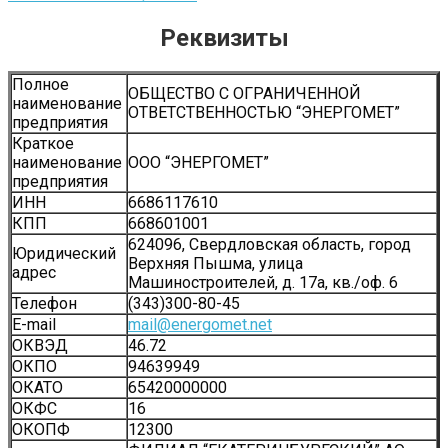
Реквизиты
Полное
ОБЩЕСТВО С ОГРАНИЧЕННОЙ
наименование
ОТВЕТСТВЕННОСТЬЮ “ЭНЕРГОМЕТ”
предприятия
Краткое
наименование
ООО “ЭНЕРГОМЕТ”
предприятия
ИНН
6686117610
КПП
668601001
624096, Свердловская область, город
Юридический
Верхняя Пышма, улица
адрес
Машиностроителей, д. 17а, кв./оф. 6
Телефон
(343)300-80-45
Е-mail
mail@energomet.net
ОКВЭД
46.72
ОКПО
94639949
ОКАТО
65420000000
ОКФС
16
ОКОПФ
12300