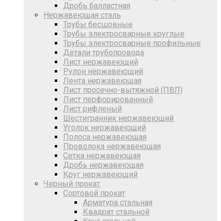
Дробь балластная
Нержавеющая сталь
Трубы бесшовные
Трубы электросварные круглые
Трубы электросварные профильные
Детали трубопровода
Лист нержавеющий
Рулон нержавеющий
Лента нержавеющая
Лист просечно-вытяжной (ПВЛ)
Лист перфорированный
Лист рифленый
Шестигранник нержавеющий
Уголок нержавеющий
Полоса нержавеющая
Проволока нержавеющая
Сетка нержавеющая
Дробь нержавеющая
Круг нержавеющий
Черный прокат
Сортовой прокат
Арматура стальная
Квадрат стальной