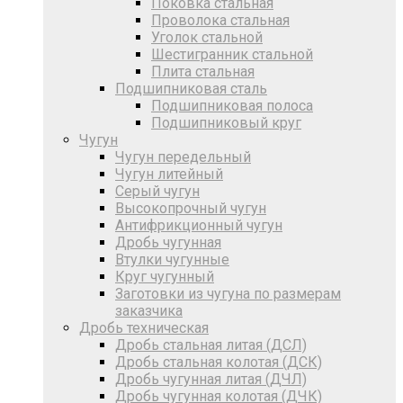
Поковка стальная
Проволока стальная
Уголок стальной
Шестигранник стальной
Плита стальная
Подшипниковая сталь
Подшипниковая полоса
Подшипниковый круг
Чугун
Чугун передельный
Чугун литейный
Серый чугун
Высокопрочный чугун
Антифрикционный чугун
Дробь чугунная
Втулки чугунные
Круг чугунный
Заготовки из чугуна по размерам
заказчика
Дробь техническая
Дробь стальная литая (ДСЛ)
Дробь стальная колотая (ДСК)
Дробь чугунная литая (ДЧЛ)
Дробь чугунная колотая (ДЧК)