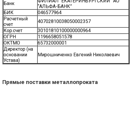
ФИЛИАЛ “ЕКАТЕРИНБУРГСКИЙ” АО
Банк
“АЛЬФА-БАНК”
БИК
046577964
Расчетный
40702810038050002357
счет
Кор.счет
30101810100000000964
ОГРН
1196658051578
ОКТМО
65732000001
Директор (на
основании
Мирошниченко Евгений Николаевич
Устава)
Прямые поставки металлопроката