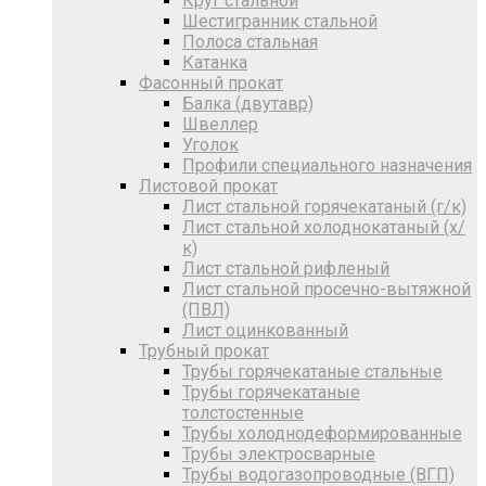
Круг стальной
Шестигранник стальной
Полоса стальная
Катанка
Фасонный прокат
Балка (двутавр)
Швеллер
Уголок
Профили специального назначения
Листовой прокат
Лист стальной горячекатаный (г/к)
Лист стальной холоднокатаный (х/
к)
Лист стальной рифленый
Лист стальной просечно-вытяжной
(ПВЛ)
Лист оцинкованный
Трубный прокат
Трубы горячекатаные стальные
Трубы горячекатаные
толстостенные
Трубы холоднодеформированные
Трубы электросварные
Трубы водогазопроводные (ВГП)