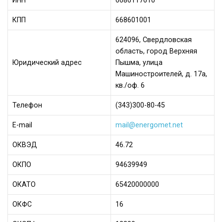
ИНН
6686117610
КПП
668601001
624096, Свердловская
область, город Верхняя
Юридический адрес
Пышма, улица
Машиностроителей, д. 17а,
кв./оф. 6
Телефон
(343)300-80-45
Е-mail
mail@energomet.net
ОКВЭД
46.72
ОКПО
94639949
ОКАТО
65420000000
ОКФС
16