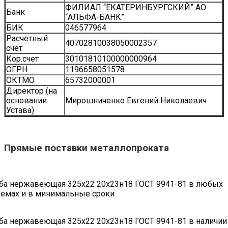
ФИЛИАЛ “ЕКАТЕРИНБУРГСКИЙ” АО
Банк
“АЛЬФА-БАНК”
БИК
046577964
Расчетный
40702810038050002357
счет
Кор.счет
30101810100000000964
ОГРН
1196658051578
ОКТМО
65732000001
Директор (на
основании
Мирошниченко Евгений Николаевич
Устава)
Прямые поставки металлопроката
ба нержавеющая 325х22 20х23н18 ГОСТ 9941-81 в любых
емах и в минимальные сроки.
ба нержавеющая 325х22 20х23н18 ГОСТ 9941-81 в наличии