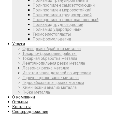
Полиамид гранулированный
Полипропилен самозатухающий
Полипропилен морозостойкий
Полипропилен трудногорючий
Полипропилен тальконаполненый
Полиамид трудногорючий
Полиамид ударопрочный
Термоэластопласты
Полиформальдегид
Услуги
Фрезерная обработка металла
Токарно-фрезерные работы
Токарная обработка металла
Ленточнопильная резка металла
Лазерная резка металла
Изготовление деталей по чертежам
Горячее цинкование металла
Гидроабразивная резка металла
Химический анализ металла
Гибка металла
О компании
Отзывы
Контакты
Спецпредложения