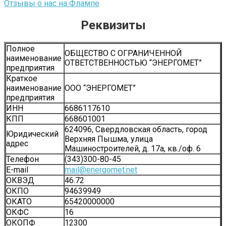
Отзывы о нас на Флампе
Реквизиты
Полное
ОБЩЕСТВО С ОГРАНИЧЕННОЙ
наименование
ОТВЕТСТВЕННОСТЬЮ “ЭНЕРГОМЕТ”
предприятия
Краткое
наименование
ООО “ЭНЕРГОМЕТ”
предприятия
ИНН
6686117610
КПП
668601001
624096, Свердловская область, город
Юридический
Верхняя Пышма, улица
адрес
Машиностроителей, д. 17а, кв./оф. 6
Телефон
(343)300-80-45
Е-mail
mail@energomet.net
ОКВЭД
46.72
ОКПО
94639949
ОКАТО
65420000000
ОКФС
16
ОКОПФ
12300